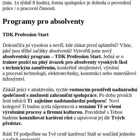
(min. 1x týdně 8 hodin), forma spolupráce je dohoda o provedení
práce / o pracovní činnosti.
Programy pro absolventy
TDK Profession Start
Dokončil/a jsi vysokou a nevíš, kde získat první uplatnění? Víme,
jaké jsou těžké začátky absolventů! Vytvořili jsme nový
absolventský program – TDK Profession Start.
Jedná se o
trainee pozici na plný úvazek pro absolventy vysokých škol
s technickým zaměřením,
konkrétně strojírenství, výrobní
a procesní technologii, elektrotechniky, konstrukci nebo materiálové
inženýrství.
Získáš práci v atraktivním, rychle
rostoucím prostředí nadnárodní
společnosti s možností zahraniční spolupráce.
Po dobu prvních
šesti měsíců
Ti zajistíme nadstandardní podporu!
Noví
kolegové Ti budou zcela nápomocni a
seznámí Tě se všemi
výrobními procesy a firemní kulturou.
Pravidelně s Tebou
budeme
konzultovat kariérní růst
a upravovat jej dle
Tvých
představ.
Rádi Tě podpoříme na Tvé cestě kariérou! Staň se součástí jednoho
z našich programů!