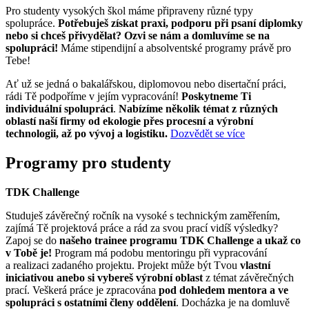
Pro studenty vysokých škol máme připraveny různé typy
spolupráce.
Potřebuješ získat praxi, podporu při psaní diplomky
nebo si chceš přivydělat? Ozvi se nám a domluvíme se na
spolupráci!
Máme stipendijní a absolventské programy právě pro
Tebe!
Ať už se jedná o bakalářskou, diplomovou nebo disertační práci,
rádi Tě podpoříme v jejím vypracování!
Poskytneme Ti
individuální spolupráci
.
Nabízíme několik témat z různých
oblastí naší firmy od ekologie přes procesní a výrobní
technologii, až po vývoj a logistiku.
Dozvědět se více
Programy pro studenty
TDK Challenge
Studuješ závěrečný ročník na vysoké s technickým zaměřením,
zajímá Tě projektová práce a rád za svou prací vidíš výsledky?
Zapoj se do
našeho trainee programu TDK Challenge a ukaž co
v Tobě je!
Program má podobu mentoringu při vypracování
a realizaci zadaného projektu. Projekt může být Tvou
vlastní
iniciativou anebo si vybereš výrobní oblast
z témat závěrečných
prací. Veškerá práce je zpracována
pod dohledem mentora a ve
spolupráci s ostatními členy oddělení
. Docházka je na domluvě