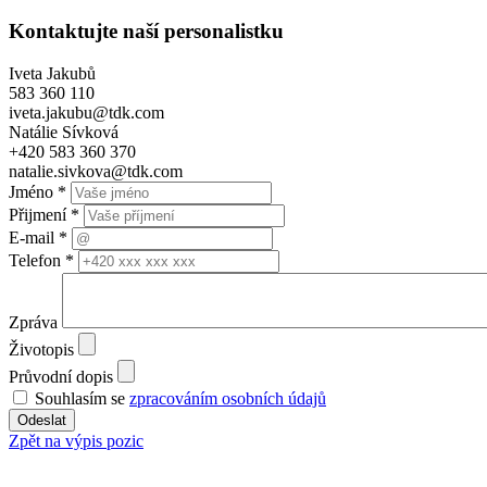
Kontaktujte naší personalistku
Iveta Jakubů
583 360 110
iveta.jakubu@tdk.com
Natálie Sívková
+420 583 360 370
natalie.sivkova@tdk.com
Jméno *
Přijmení *
E-mail *
Telefon *
Zpráva
Životopis
Průvodní dopis
Souhlasím se
zpracováním osobních údajů
Zpět na výpis pozic