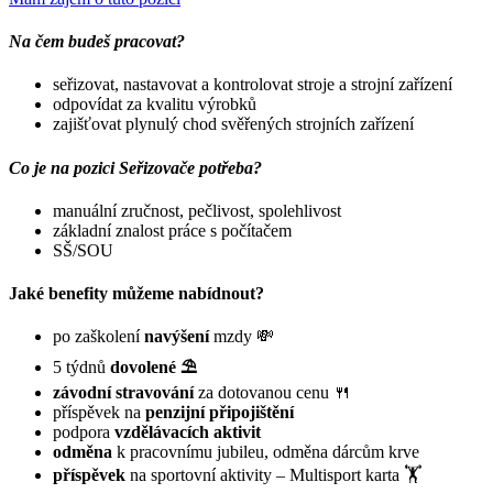
Na čem budeš pracovat?
seřizovat, nastavovat a kontrolovat stroje a strojní zařízení
odpovídat za kvalitu výrobků
zajišťovat plynulý chod svěřených strojních zařízení
Co je na pozici Seřizovače potřeba?
manuální zručnost, pečlivost, spolehlivost
základní znalost práce s počítačem
SŠ/SOU
Jaké benefity můžeme nabídnout?
po zaškolení
navýšení
mzdy 💸
5 týdnů
dovolené ⛱
závodní stravování
za dotovanou cenu 🍴
příspěvek na
penzijní připojištění
podpora
vzdělávacích aktivit
odměna
k pracovnímu jubileu, odměna dárcům krve
příspěvek
na sportovní aktivity – Multisport karta 🏋️