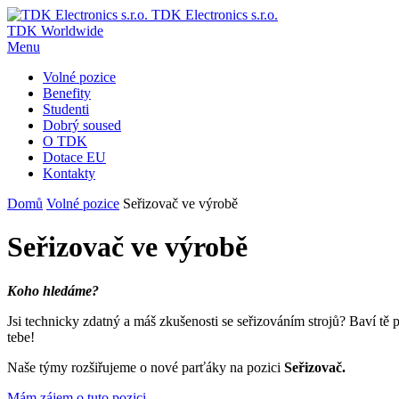
TDK Electronics s.r.o.
TDK Worldwide
Menu
Volné pozice
Benefity
Studenti
Dobrý soused
O TDK
Dotace EU
Kontakty
Domů
Volné pozice
Seřizovač ve výrobě
Seřizovač ve výrobě
Koho hledáme?
Jsi technicky zdatný a máš zkušenosti se seřizováním strojů? Baví tě
tebe!
Naše týmy rozšiřujeme o nové parťáky na pozici
Seřizovač.
Mám zájem o tuto pozici