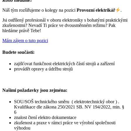
Koho hledáme?
Náš tým rozšiřujeme o kolegy na pozici
Provozní elektrikář
.
Jsi ostřílený profesionál v oboru elektroniky s bohatými praktickými
zkušenostmi? Nevadí Ti práce ve dvousměnném režimu? Pak
hledáme právě Tebe!
Mám zájem o tuto pozici
Budete součástí:
zajišťovat funkčnost elektrických částí strojů a zařízení
provádět opravy a údržbu strojů
Našimi požadavky jsou zejména:
SOU/SOŠ technického směru ( elektrotechnický obor ) .
Kvalifikace dle zákona 250/2021 SB. NV 194/2022, min. §
6
znalost čtení elektro dokumentace
zkušenost a praxe v rámci práce ve výrobní společnosti
výhodou