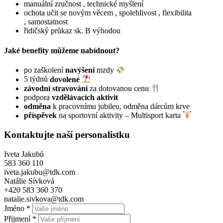
manuální zručnost , technické myšlení
ochota učit se novým věcem , spolehlivost , flexibilita
, samostatnost
řidičský průkaz sk. B výhodou
Jaké benefity můžeme nabídnout?
po zaškolení
navýšení
mzdy
5 týdnů
dovolené
závodní stravování
za dotovanou cenu
podpora
vzdělávacích aktivit
odměna
k pracovnímu jubileu, odměna dárcům krve
příspěvek
na sportovní aktivity – Multisport karta
Kontaktujte naší personalistku
Iveta Jakubů
583 360 110
iveta.jakubu@tdk.com
Natálie Sívková
+420 583 360 370
natalie.sivkova@tdk.com
Jméno *
Přijmení *